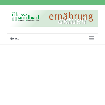
Skip
to
content
Go to...